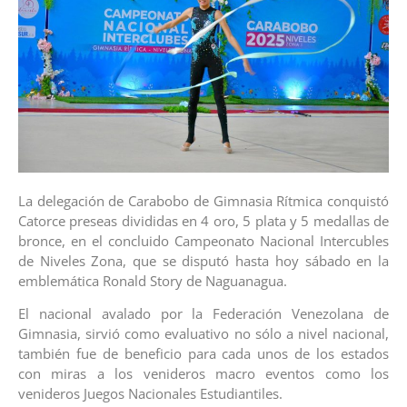
La delegación de Carabobo de Gimnasia Rítmica conquistó
Catorce preseas divididas en 4 oro, 5 plata y 5 medallas de
bronce, en el concluido Campeonato Nacional Intercubles
de Niveles Zona, que se disputó hasta hoy sábado en la
emblemática Ronald Story de Naguanagua.
El nacional avalado por la Federación Venezolana de
Gimnasia, sirvió como evaluativo no sólo a nivel nacional,
también fue de beneficio para cada unos de los estados
con miras a los venideros macro eventos como los
venideros Juegos Nacionales Estudiantiles.