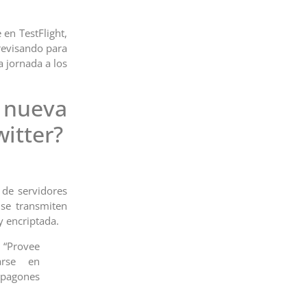
 en TestFlight,
revisando para
a jornada a los
nueva
witter?
 de servidores
 se transmiten
y encriptada.
 “Provee
arse en
 apagones