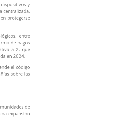
dispositivos y
a centralizada,
den protegerse
ógicos, entre
 firma de pagos
ativa a X, que
lida en 2024.
ende el código
ñías sobre las
omunidades de
 una expansión