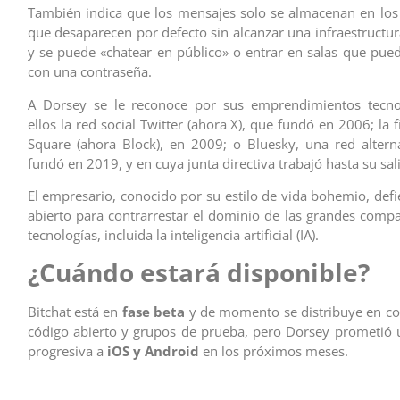
También indica que los mensajes solo se almacenan en los 
que desaparecen por defecto sin alcanzar una infraestructur
y se puede «chatear en público» o entrar en salas que pue
con una contraseña.
A Dorsey se le reconoce por sus emprendimientos tecnol
ellos la red social Twitter (ahora X), que fundó en 2006; la
Square (ahora Block), en 2009; o Bluesky, una red altern
fundó en 2019, y en cuya junta directiva trabajó hasta su sa
El empresario, conocido por su estilo de vida bohemio, defi
abierto para contrarrestar el dominio de las grandes compa
tecnologías, incluida la inteligencia artificial (IA).
¿Cuándo estará disponible?
Bitchat está en
fase beta
y de momento se distribuye en c
código abierto y grupos de prueba, pero Dorsey prometió
progresiva a
iOS y Android
en los próximos meses.