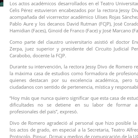
Los actos académicos desarrollados en el Teatro Universitar
Celis Pérez estuvieron encabezados por la rectora Jessy D
acompañada del vicerrector académico Ulises Rojas Sánchez,
Pablo Aure y los decanos David Rutman (FCJP), José Corado
Hamidian (Faces), Ginoid de Franco (Face) y José Marcano (Fa
Como parte del claustro universitario asistió el doctor E
Zerpa, juez superior y presidente del Circuito Judicial Pe
Carabobo, docente la FCJP.
Durante su intervención, la rectora Jessy Divo de Romero re
la máxima casa de estudios como formadora de profesional
quienes destacan por su excelencia académica, pero 
ciudadanos con sentido de pertenencia, mística y responsabi
“Hoy más que nunca quiero significar que esta casa de estud
dificultades no se detiene en su labor de formar a
profesionales del país”, expresó.
Divo de Romero agradeció al personal que hizo posible la 
los actos de grado, en especial a la Secretaria, Teatro Alfre
Protocolo, Pipsuc, Dcmai y medios de comunicación de la U