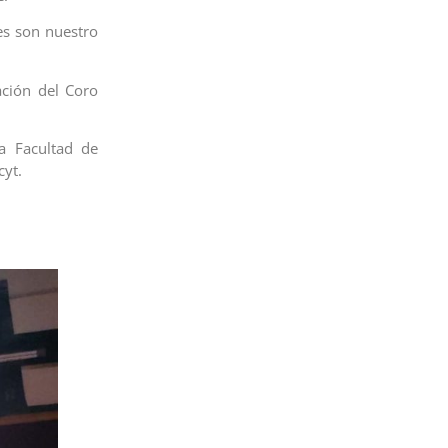
es son nuestro
ación del Coro
la Facultad de
cyt.