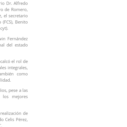
io Dr. Alfredo
ivo de Romero,
 el secretario
 (FCS), Benito
cyt).
rwin Fernández
nal del estado
calcó el rol de
es integrales,
también como
lidad.
ios, pese a las
 los mejores
realización de
do Celis Pérez,
C.