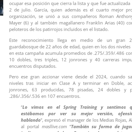
ocupar esa posición que cierra la lista y que fue actualizada
2 de julio. García, quien además es el cuarto mejor pr
organización, se unió a sus compañeros Roman Anthony
Mayer (6) y al también magallanero Franklin Arias (40) c
peloteros de los patirrojos incluidos en el listado.
Este reconocimiento llega en medio de un gran 
guardabosque de 22 años de edad, quien en los dos niveles
en esta campaña acumula promedios de .275/.359/.486 con
10 dobles, tres triples, 12 jonrones y 40 carreras imp
encuentros disputados.
Pero ese gran accionar viene desde el 2024, cuando sa
niveles tras iniciar en Clase A y terminar en Doble, 
jonrones, 63 producidas, 78 pisadas, 24 dobles y 
.286/.356/.536 en 107 encuentros.
“
Lo vimos en el Spring Training y sentimos 
estábamos por ver su mejor versión, ofensi
hablando
”, expresó el manager de los Medias Rojas, A
al portal
masllive.com
“
También su forma de juga