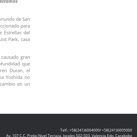
 estamos
oriundo de San
eccionado para
 Estrellas del
uist Park, casa
a causado gran
ofundidad que
ren Duran, el
ka Yoshida no
 cambio en un
Telf.: +58(241)6004000/ +58(241)6005000
Av. 107 C.C. Prebo Nivel Terraza, locales S02-S03, Valencia Edo. Carabobo