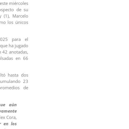
 este miércoles
ospecto de su
 (1), Marcelo
omo los únicos
2025 para el
 que ha jugado
 42 anotadas,
ulsadas en 66
ltó hasta dos
acumulando 23
promedios de
que aún
vamente
lex Cora,
r en los