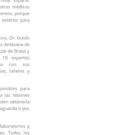
mbia, España,
estros médicos
ientos, porque
 exterior para
xico, Dr. Guido
lex Antezana de
zik de Brasil y
 10 expertos
mica con sus
as, talleres y
ponibles para
a las lesiones
eden obtenerla
faguarda o por
laboratorios y
s. Todos los