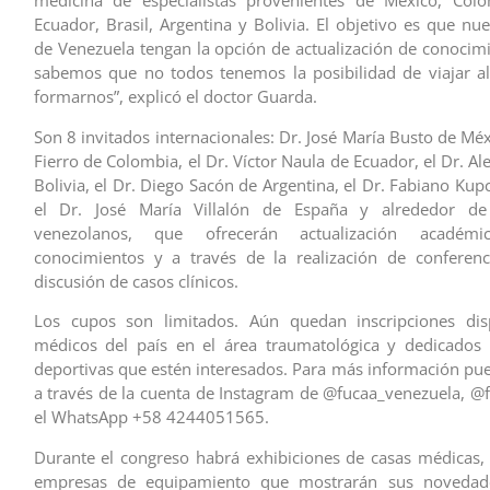
medicina de especialistas provenientes de México, Colo
Ecuador, Brasil, Argentina y Bolivia. El objetivo es que nu
de Venezuela tengan la opción de actualización de conocim
sabemos que no todos tenemos la posibilidad de viajar al
formarnos”, explicó el doctor Guarda.
Son 8 invitados internacionales: Dr. José María Busto de Mé
Fierro de Colombia, el Dr. Víctor Naula de Ecuador, el Dr. A
Bolivia, el Dr. Diego Sacón de Argentina, el Dr. Fabiano Kupc
el Dr. José María Villalón de España y alrededor de
venezolanos, que ofrecerán actualización acadé
conocimientos y a través de la realización de conferenci
discusión de casos clínicos.
Los cupos son limitados. Aún quedan inscripciones dis
médicos del país en el área traumatológica y dedicados 
deportivas que estén interesados. Para más información pu
a través de la cuenta de Instagram de @fucaa_venezuela, @
el WhatsApp +58 4244051565.
Durante el congreso habrá exhibiciones de casas médicas, 
empresas de equipamiento que mostrarán sus novedade