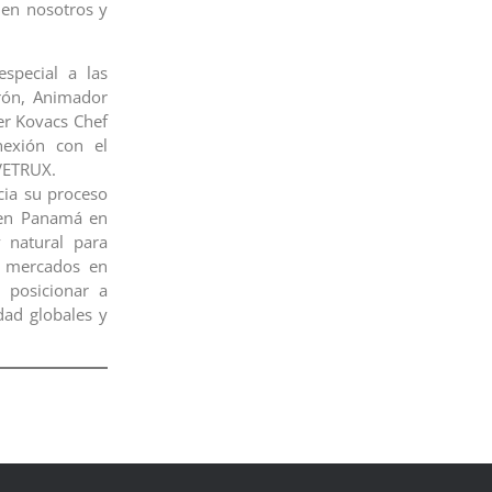
 en nosotros y
special a las
rón, Animador
er Kovacs Chef
onexión con el
 VETRUX.
ia su proceso
 en Panamá en
 natural para
s mercados en
 posicionar a
ad globales y