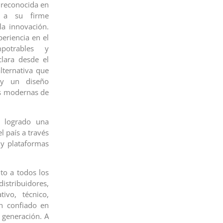
reconocida en
s a su firme
la innovación.
eriencia en el
potrables y
clara desde el
lternativa que
 y un diseño
as modernas de
 logrado una
l país a través
 y plataformas
to a todos los
stribuidores,
ivo, técnico,
an confiado en
 generación. A