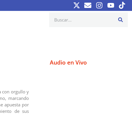
Audio en Vivo
 con orgullo y
ano, marcando
me apuesta por
miento de sus