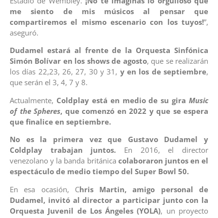
Estadio de Wembley.
¡No te imaginas lo orgulloso que
me siento de mis músicos al pensar que
compartiremos el mismo escenario con los tuyos!
”,
aseguró.
Dudamel estará al frente de la Orquesta Sinfónica
Simón Bolívar en los shows de agosto
, que se realizarán
los días 22,23, 26, 27, 30 y 31,
y en los de septiembre
,
que serán el 3, 4, 7 y 8.
Actualmente,
Coldplay está en medio de su gira
Music
of the Spheres
, que comenzó en 2022 y que se espera
que finalice en septiembre.
No es la primera vez que Gustavo Dudamel y
Coldplay trabajan juntos.
En 2016, el director
venezolano y la banda británica
colaboraron juntos en el
espectáculo de medio tiempo del Super Bowl 50.
En esa ocasión, C
hris Martin, amigo personal de
Dudamel, invitó al director a participar junto con la
Orquesta Juvenil de Los Ángeles (YOLA)
, un proyecto