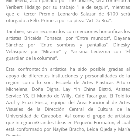
Michelena, acompañado por 150 dólares, será conferido a
Yeribert Hidalgo por su trabajo “He de seguir”, mientras
que el tercer Premio Leonardo Salazar de $100 será
otorgado a Félix Primera por su pieza “Art Da Rua”.
También, serán reconocidos con menciones honoríficas los
artistas Briceida Fonseca, por “Entre mundos”, Dayana
Sánchez por “Entre sombras y pantallas”, Dinesky
Velásquez por “Mírame” y Yarisma Ledezma con “El
guardián de la columna”.
Esta confrontación artística ha sido posible gracias al
apoyo de diferentes instituciones y personalidades de la
región como lo son: Escuela de Artes Plásticas Arturo
Michelena, Doña Digna, Lay Yin China Bistró, Asistec
Service YS, El Mundo de Willy, Café Tacarigua, El Toldito
Azul y Fruxi Fiesta, equipo del Área Funcional de Artes
Visuales de la Dirección Central de Cultura de la
Universidad de Carabobo. Así como el grupo de artistas
que integran «Grandes Ideas en Pequeño Formato», el cual
está conformado por Nayibe Bracho, Leída Ojeda y María
Puente.