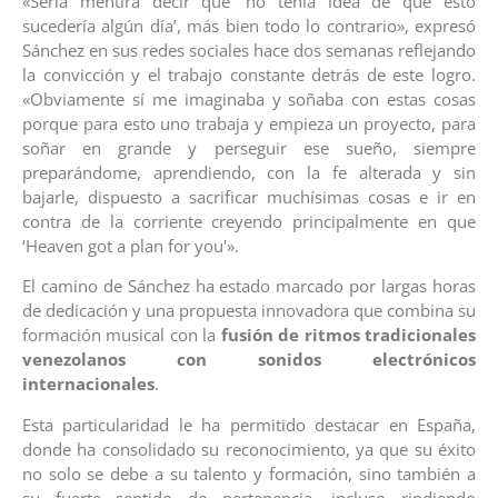
«Sería mentira decir que ‘no tenía idea de que esto
sucedería algún día’, más bien todo lo contrario», expresó
Sánchez en sus redes sociales hace dos semanas reflejando
la convicción y el trabajo constante detrás de este logro.
«Obviamente sí me imaginaba y soñaba con estas cosas
porque para esto uno trabaja y empieza un proyecto, para
soñar en grande y perseguir ese sueño, siempre
preparándome, aprendiendo, con la fe alterada y sin
bajarle, dispuesto a sacrificar muchísimas cosas e ir en
contra de la corriente creyendo principalmente en que
‘Heaven got a plan for you'».
El camino de Sánchez ha estado marcado por largas horas
de dedicación y una propuesta innovadora que combina su
formación musical con la
fusión de ritmos tradicionales
venezolanos con sonidos electrónicos
internacionales
.
Esta particularidad le ha permitido destacar en España,
donde ha consolidado su reconocimiento, ya que su éxito
no solo se debe a su talento y formación, sino también a
su fuerte sentido de pertenencia, incluso rindiendo