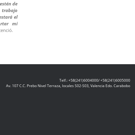
estén de
 trabajo
stará el
rtar mi
tenció.
Telf.: +58(241)6004000/ +58(241)6005000
Av. 107 C.C. Prebo Nivel Terraza, locales S02-S03, Valencia Edo. Carabobo