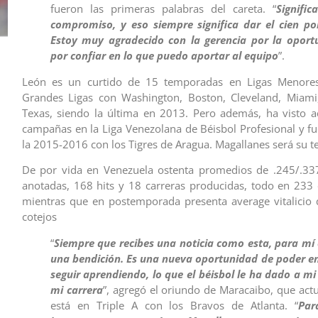
fueron las primeras palabras del careta. “
Signifi
compromiso, y eso siempre significa dar el cien por
Estoy muy agradecido con la gerencia por la oport
por confiar en lo que puedo aportar al equipo
”.
León es un curtido de 15 temporadas en Ligas Menore
Grandes Ligas con Washington, Boston, Cleveland, Miami
Texas, siendo la última en 2013. Pero además, ha visto 
campañas en la Liga Venezolana de Béisbol Profesional y 
la 2015-2016 con los Tigres de Aragua. Magallanes será su t
De por vida en Venezuela ostenta promedios de .245/.33
anotadas, 168 hits y 18 carreras producidas, todo en 23
mientras que en postemporada presenta average vitalicio
cotejos
“
Siempre que recibes una noticia como esta, para mí
una bendición. Es una nueva oportunidad de poder en
seguir aprendiendo, lo que el béisbol le ha dado a mi
mi carrera
”, agregó el oriundo de Maracaibo, que ac
está en Triple A con los Bravos de Atlanta. “
Par