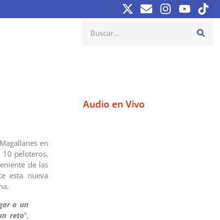
Audio en Vivo
 Magallanes en
 10 peloteros,
eniente de las
ce esta nueva
na.
gar a un
un reto
”,