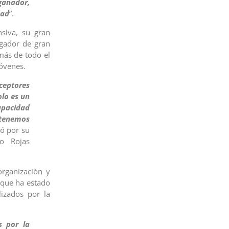
ganador,
dad
”.
siva, su gran
ugador de gran
más de todo el
óvenes.
ceptores
lo es un
apacidad
 tenemos
ló por su
co Rojas
rganización y
 que ha estado
izados por la
s por la