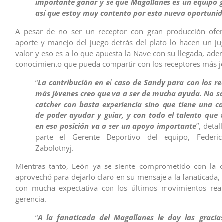
importante ganar y sé que Magallanes es un equipo 
así que estoy muy contento por esta nueva oportuni
A pesar de no ser un receptor con gran producción ofen
aporte y manejo del juego detrás del plato lo hacen un j
valor y eso es a lo que apuesta la Nave con su llegada, ade
conocimiento que pueda compartir con los receptores más j
“
La contribución en el caso de Sandy para con los re
más jóvenes creo que va a ser de mucha ayuda. No so
catcher con basta experiencia sino que tiene una c
de poder ayudar y guiar, y con todo el talento que
en esa posición va a ser un apoyo importante
”, detal
parte el Gerente Deportivo del equipo, Federi
Zabolotnyj.
Mientras tanto, León ya se siente comprometido con la o
aprovechó para dejarlo claro en su mensaje a la fanaticada,
con mucha expectativa con los últimos movimientos real
gerencia.
“
A la fanaticada del Magallanes le doy las gracia