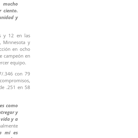
ca mucho
 ciento.
unidad y
s y 12 en las
, Minnesota y
acción en ocho
fue campeón en
ercer equipo.
7/.346 con 79
3 compromisos,
 de .251 en 58
 es como
tregar y
 vida y a
tualmente
a mí es