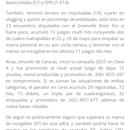
bases totales (57) y OPS (1.014).
También, terminó tercero en impulsadas (19), cuarto en
slugging y quinto en porcentaje de embasado, todo esto en
23 encuentros disputados con el
Greenville Drive
. Por si
fuera poco, acumuló 13 juegos multi hits incluyendo dos
de cuatro inatrapables el 22 y 29 de mayo para empatar su
marca personal en su aún corta carrera, y terminar con al
menos un incogible en los últimos 11 juegos del mes.
Arias, oriundo de Caracas, inició la campaña 2025 en Clase
A y fue promovido al nivel actual luego de dejar 15
pisadas, nueve producidas y promedios de .346/.407/.397
en compromisos. Si se suman las actuaciones de ambas
categorías, el parador en corto acumula 29 registradas, 72
hits, 15 dobles, un triple, par de cuadrangulares, 32
empujadas y promedios de .362/.407/.477 además de
nueve bases robadas.
De seguir es prácticamente seguro que superará su marca
de incogibles (97) en una zafra, y también podría hacer lo
mismo en los renglones de anotadas 59, dobles (25),