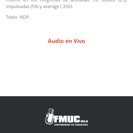
impulsadas (54) y average (.350).
Texto: NDP
Audio en Vivo