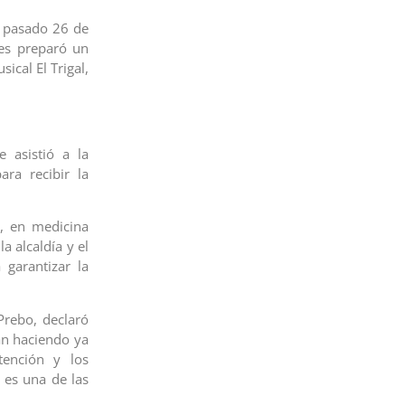
l pasado 26 de
es preparó un
ical El Trigal,
 asistió a la
ra recibir la
o, en medicina
a alcaldía y el
 garantizar la
Prebo, declaró
án haciendo ya
tención y los
 es una de las