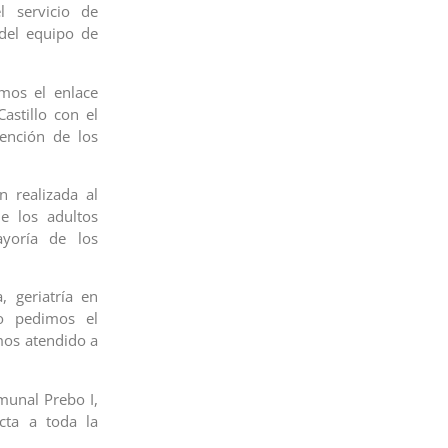
l servicio de
 del equipo de
mos el enlace
astillo con el
ención de los
 realizada al
de los adultos
yoría de los
, geriatría en
o pedimos el
mos atendido a
munal Prebo I,
cta a toda la