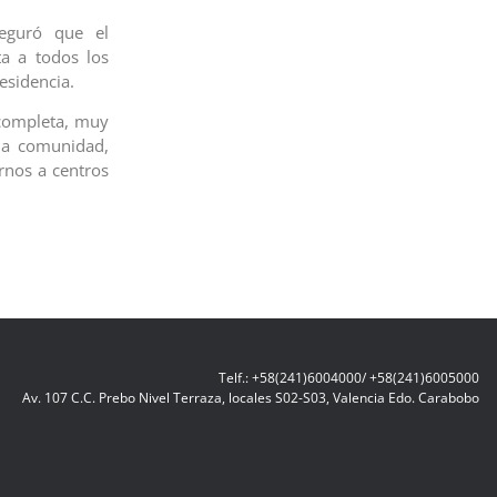
seguró que el
a a todos los
residencia.
completa, muy
la comunidad,
rnos a centros
Telf.: +58(241)6004000/ +58(241)6005000
Av. 107 C.C. Prebo Nivel Terraza, locales S02-S03, Valencia Edo. Carabobo