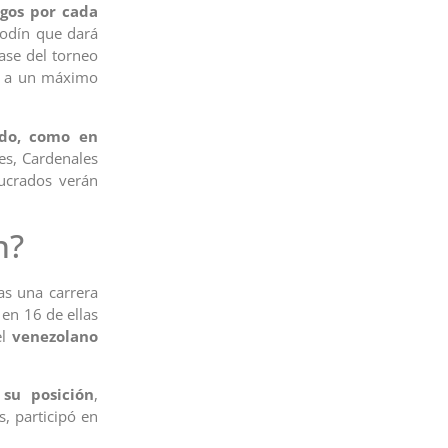
egos por cada
modín que dará
fase del torneo
l, a un máximo
ido, como en
es, Cardenales
ucrados verán
n?
as una carrera
 en 16 de ellas
el
venezolano
su posición
,
s, participó en