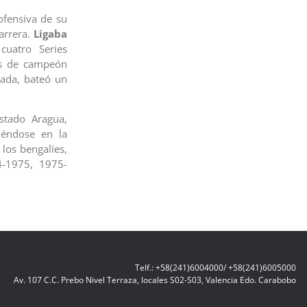
ofensiva de su
arrera.
Ligaba
 cuatro Series
os de campeón
rada, bateó un
stado Aragua,
iéndose en la
 los bengalíes,
4-1975, 1975-
Telf.: +58(241)6004000/ +58(241)6005000
Av. 107 C.C. Prebo Nivel Terraza, locales S02-S03, Valencia Edo. Carabobo