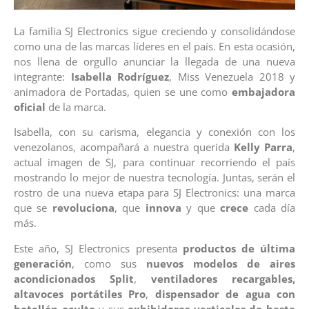
La familia SJ Electronics sigue creciendo y consolidándose
como una de las marcas líderes en el país. En esta ocasión,
nos llena de orgullo anunciar la llegada de una nueva
integrante:
Isabella Rodríguez
, Miss Venezuela 2018 y
animadora de Portadas, quien se une como
embajadora
oficial
de la marca.
Isabella, con su carisma, elegancia y conexión con los
venezolanos, acompañará a nuestra querida
Kelly Parra
,
actual imagen de SJ, para continuar recorriendo el país
mostrando lo mejor de nuestra tecnología. Juntas, serán el
rostro de una nueva etapa para SJ Electronics: una marca
que se
revoluciona
, que
innova
y que
crece
cada día
más.
Este año, SJ Electronics presenta
productos de última
generación
, como sus
nuevos modelos de aires
acondicionados Split
,
ventiladores recargables,
altavoces portátiles Pro
,
dispensador de agua con
botellón oculto
y sus
exhibidores verticales de hasta