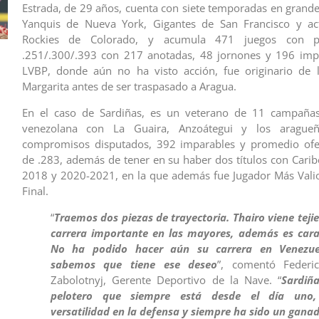
Estrada, de 29 años, cuenta con siete temporadas en grandes
Yanquis de Nueva York, Gigantes de San Francisco y ac
Rockies de Colorado, y acumula 471 juegos con 
.251/.300/.393 con 217 anotadas, 48 jornones y 196 impu
LVBP, donde aún no ha visto acción, fue originario de 
Margarita antes de ser traspasado a Aragua.
En el caso de Sardiñas, es un veterano de 11 campañas
venezolana con La Guaira, Anzoátegui y los arague
compromisos disputados, 392 imparables y promedio ofens
de .283, además de tener en su haber dos títulos con Carib
2018 y 2020-2021, en la que además fue Jugador Más Vali
Final.
“
Traemos dos piezas de trayectoria. Thairo viene tej
carrera importante en las mayores, además es car
No ha podido hacer aún su carrera en Venezue
sabemos que tiene ese deseo
”, comentó Federi
Zabolotnyj, Gerente Deportivo de la Nave. “
Sardiñ
pelotero que siempre está desde el día uno,
versatilidad en la defensa y siempre ha sido un gana