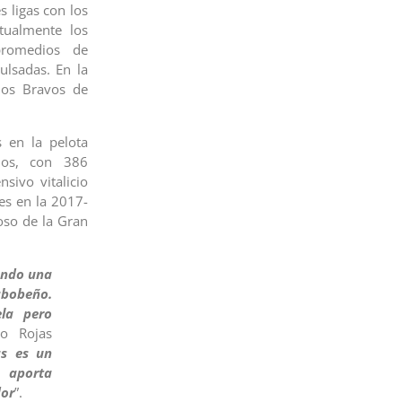
 ligas con los
tualmente los
promedios de
lsadas. En la
los Bravos de
 en la pelota
ños, con 386
ivo vitalicio
es en la 2017-
oso de la Gran
iendo una
abobeño.
la pero
co Rojas
as es un
 aporta
dor
”.