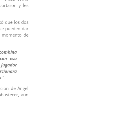
portaron y les
esó que los dos
que pueden dar
al momento de
combina
 con esa
 jugador
orcionará
o
”.
ación de Ángel
obustecer, aun