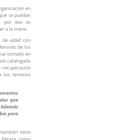
organización en
s que se puedan
, por eso es
er a la mano.
s de edad con
Menores de los
 fue tomado en
stá catalogado
e recuperación
 los terrenos
ementos
udas que
. Además
bio para
 también tiene
é Peraza como