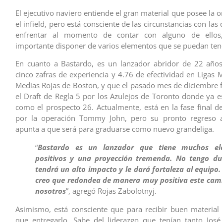
El ejecutivo naviero entiende el gran material que posee la 
el infield, pero está consciente de las circunstancias con la
enfrentar al momento de contar con alguno de ellos
importante disponer de varios elementos que se puedan ten
En cuanto a Bastardo, es un lanzador abridor de 22 año
cinco zafras de experiencia y 4.76 de efectividad en Ligas 
Medias Rojas de Boston, y que el pasado mes de diciembre
el Draft de Regla 5 por los Azulejos de Toronto donde ya e
como el prospecto 26. Actualmente, está en la fase final d
por la operación Tommy John, pero su pronto regreso a
apunta a que será para graduarse como nuevo grandeliga.
“
Bastardo es un lanzador que tiene muchos el
positivos y una proyección tremenda. No tengo d
tendrá un alto impacto y le dará fortaleza al equipo
creo que redondea de manera muy positiva este cam
nosotros
”, agregó Rojas Zabolotnyj.
Asimismo, está consciente que para recibir buen material
que entregarlo. Sabe del liderazgo que tenían tanto Jos