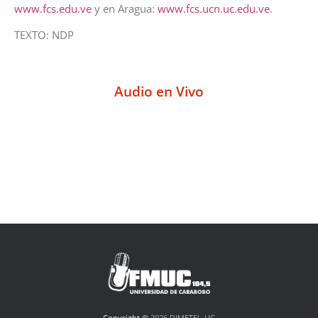
www.fcs.edu.ve
y en Aragua:
www.fcs.ucn.uc.edu.ve
.
TEXTO: NDP
Audio en Vivo
Copyright ©
2026 DIMETEL-UC