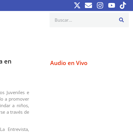
a en
Audio en Vivo
os Juveniles e
ado a promover
indar a niños,
se a través de
a Entrevista,