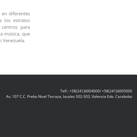
 en diferentes
 los estratos
 centros para
la música, que
en Venezuela.
Telf.: +58(241)6004000/ +58(241)6005000
Av. 107 C.C. Prebo Nivel Terraza, locales S02-S03, Valencia Edo. Carabobo