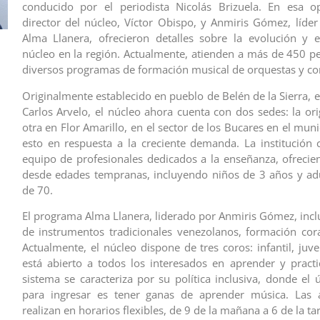
conducido por el periodista Nicolás Brizuela. En esa op
director del núcleo, Víctor Obispo, y Anmiris Gómez, líde
Alma Llanera, ofrecieron detalles sobre la evolución y 
núcleo en la región. Actualmente, atienden a más de 450 p
diversos programas de formación musical de orquestas y co
Originalmente establecido en pueblo de Belén de la Sierra, 
Carlos Arvelo, el núcleo ahora cuenta con dos sedes: la ori
otra en Flor Amarillo, en el sector de los Bucares en el muni
esto en respuesta a la creciente demanda. La institución
equipo de profesionales dedicados a la enseñanza, ofreci
desde edades tempranas, incluyendo niños de 3 años y ad
de 70.
El programa Alma Llanera, liderado por Anmiris Gómez, inc
de instrumentos tradicionales venezolanos, formación cora
Actualmente, el núcleo dispone de tres coros: infantil, juve
está abierto a todos los interesados en aprender y practi
sistema se caracteriza por su política inclusiva, donde el 
para ingresar es tener ganas de aprender música. Las a
realizan en horarios flexibles, de 9 de la mañana a 6 de la tar