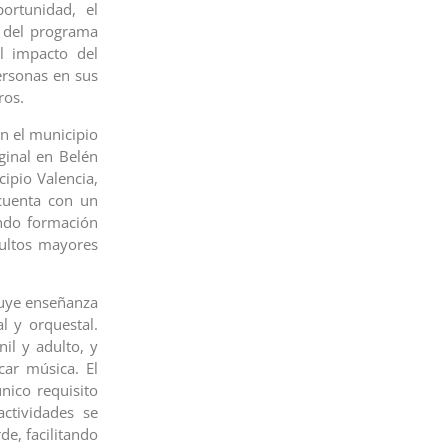
ortunidad, el
r del programa
el impacto del
ersonas en sus
ros.
en el municipio
ginal en Belén
cipio Valencia,
 cuenta con un
endo formación
ultos mayores
luye enseñanza
l y orquestal.
nil y adulto, y
car música. El
único requisito
ctividades se
de, facilitando