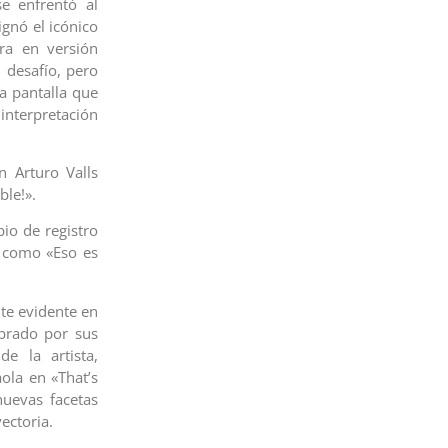
e enfrentó al
ignó el icónico
ra en versión
 desafío, pero
a pantalla que
interpretación
n Arturo Valls
ble!».
io de registro
) como «Eso es
te evidente en
ebrado por sus
e la artista,
ola en «That’s
uevas facetas
ectoria.