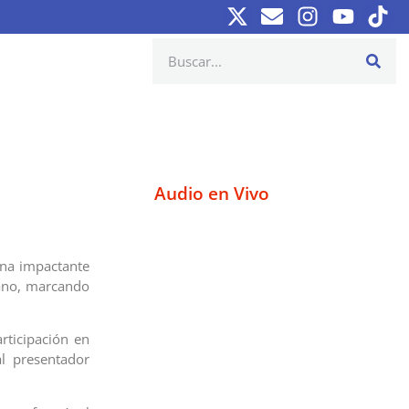
Audio en Vivo
una impactante
cano, marcando
rticipación en
l presentador