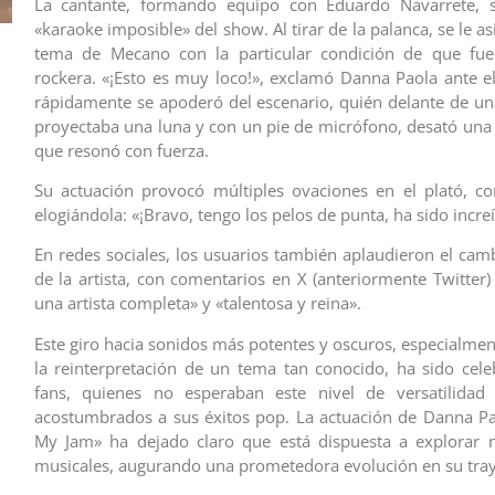
La cantante, formando equipo con Eduardo Navarrete, s
«karaoke imposible» del show. Al tirar de la palanca, se le as
tema de Mecano con la particular condición de que fue
rockera. «¡Esto es muy loco!», exclamó Danna Paola ante el
rápidamente se apoderó del escenario, quién delante de un
proyectaba una luna y con un pie de micrófono, desató una 
que resonó con fuerza.
Su actuación provocó múltiples ovaciones en el plató, co
elogiándola: «¡Bravo, tengo los pelos de punta, ha sido increí
En redes sociales, los usuarios también aplaudieron el camb
de la artista, con comentarios en X (anteriormente Twitter
una artista completa» y «talentosa y reina».
Este giro hacia sonidos más potentes y oscuros, especialmen
la reinterpretación de un tema tan conocido, ha sido cel
fans, quienes no esperaban este nivel de versatilidad d
acostumbrados a sus éxitos pop. La actuación de Danna Pa
My Jam» ha dejado claro que está dispuesta a explorar n
musicales, augurando una prometedora evolución en su tray