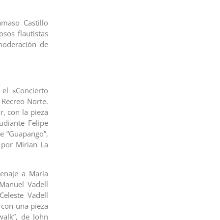
maso Castillo
osos flautistas
 moderación de
 el «Concierto
 Recreo Norte.
r, con la pieza
udiante Felipe
nte “Guapango”,
 por Mirian La
enaje a María
 Manuel Vadell
 Celeste Vadell
á con una pieza
walk”, de John