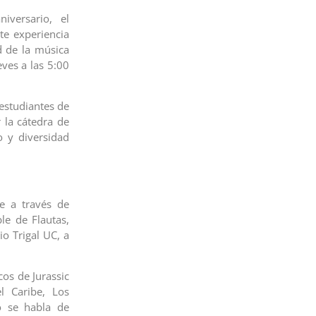
versario, el
te experiencia
d de la música
eves a las 5:00
estudiantes de
 la cátedra de
o y diversidad
e a través de
le de Flautas,
io Trigal UC, a
cos de Jurassic
l Caribe, Los
o se habla de