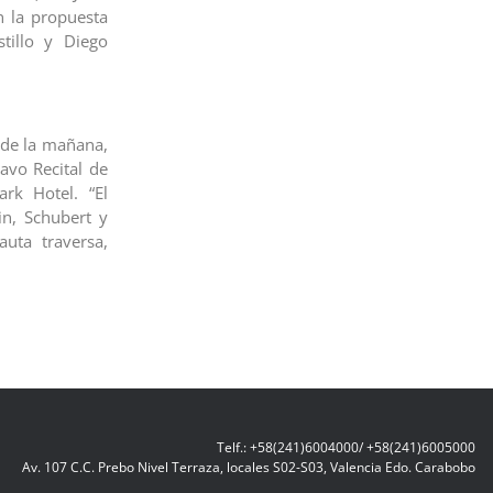
n la propuesta
tillo y Diego
 de la mañana,
avo Recital de
rk Hotel. “El
in, Schubert y
auta traversa,
Telf.: +58(241)6004000/ +58(241)6005000
Av. 107 C.C. Prebo Nivel Terraza, locales S02-S03, Valencia Edo. Carabobo