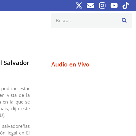
l Salvador
Audio en Vivo
podrían estar
en vista de la
n en la que se
aís, dijo este
U).
s salvadoreñas
ión legal en El