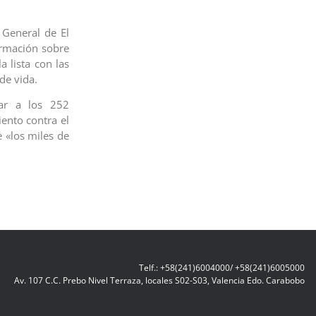
 General de El
ormación sobre
a lista con las
de vida.
iar a los 252
ento contra el
e «los miles de
Telf.: +58(241)6004000/ +58(241)6005000
Av. 107 C.C. Prebo Nivel Terraza, locales S02-S03, Valencia Edo. Carabobo