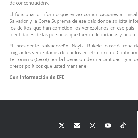
de concentración».
El funcionario informó que envió comunicaciones al Fiscal
Salvador y la Corte Suprema de ese país donde solicita inf
los delitos que han cometido los venezolanos en ese país, l
identidades de las personas que fueron deportadas y una fe 
El presidente salvadoreño Nayik Bukele ofreció repatr
migrantes venezolanos detenidos en el Centro de Confinami
Terrorismo (Cecot) por la liberación de una cantidad igual d
presos políticos que usted mantiene».
Con información de EFE