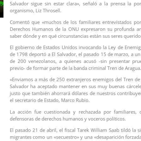
Salvador sigue sin estar clara», señaló a la prensa la po
organismo, Liz Throsell.
Comentó que «muchos de los familiares entrevistados por
Derechos Humanos de la ONU expresaron su profunda an
saber dónde y en qué circunstancias están sus seres querido
El gobierno de Estados Unidos invocando la Ley de Enemig
de 1798 deportó a El Salvador, el pasado 15 de marzo, a u
de 200 venezolanos, a quienes acusó -sin presentar prue
previo- de formar parte de la banda criminal Tren de Aragua
«Enviamos a más de 250 extranjeros enemigos del Tren de
Salvador ha aceptado mantener en sus muy buenas cárcele
justo que también ahorrará dólares de nuestros contribuye
el secretario de Estado, Marco Rubio.
La acción fue cuestionada y rechazada por familiares, o
defensoras de derechos humanos y voceros políticos.
El pasado 21 de abril, el fiscal Tarek William Saab tildó la s
migrantes como un «secuestro» y una «desaparición forza