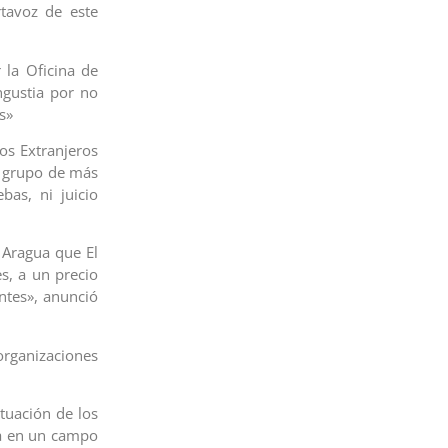
rtavoz de este
 la Oficina de
gustia por no
s»
os Extranjeros
n grupo de más
bas, ni juicio
.
 Aragua que El
s, a un precio
ntes», anunció
rganizaciones
ituación de los
da en un campo