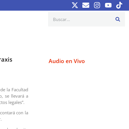
raxis
Audio en Vivo
 de la Facultad
, se llevará a
tos legales”.
contará con la
r.