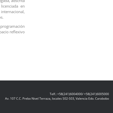
gada, adscrita
licenciada en
nternacional,
sos.
a programación
pacio reflexivo
Telf.: +58(241)6004000/ +58(241)6005000
Av. 107 C.C. Prebo Nivel Terraza, locales S02-S03, Valencia Edo. Carabobo