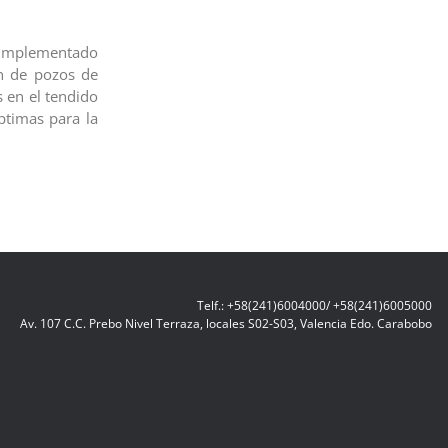
n implementado
ón de pozos de
 en el tendido
ptimas para la
Telf.: +58(241)6004000/ +58(241)6005000
Av. 107 C.C. Prebo Nivel Terraza, locales S02-S03, Valencia Edo. Carabobo