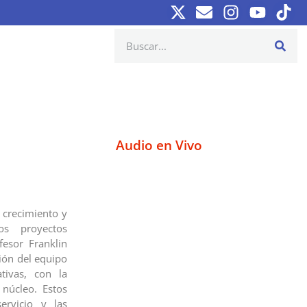
Audio en Vivo
 crecimiento y
os proyectos
fesor Franklin
ión del equipo
tivas, con la
 núcleo. Estos
ervicio y las