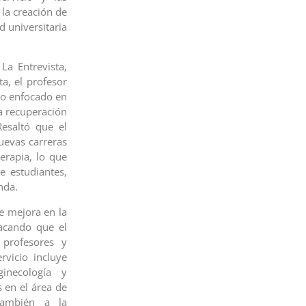
 la creación de
 universitaria
La Entrevista,
ta, el profesor
go enfocado en
a recuperación
Resaltó que el
uevas carreras
terapia, lo que
e estudiantes,
nda.
de mejora en la
tacando que el
 profesores y
rvicio incluye
inecología y
 en el área de
 también a la