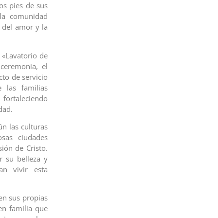
los pies de sus
 la comunidad
 del amor y la
 «Lavatorio de
 ceremonia, el
cto de servicio
las familias
 fortaleciendo
dad.
ún las culturas
osas ciudades
ión de Cristo.
r su belleza y
n vivir esta
en sus propias
en familia que