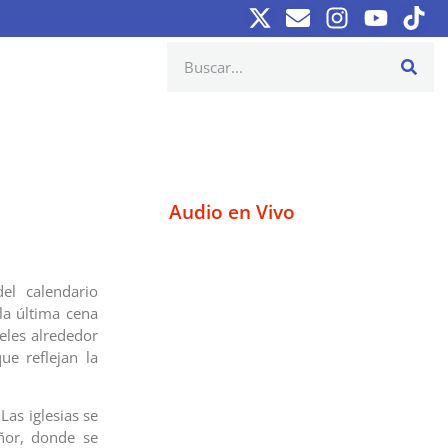
Audio en Vivo
el calendario
la última cena
eles alrededor
ue reflejan la
Las iglesias se
eñor, donde se