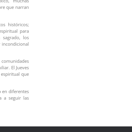
xico, muchas
bre que narran
s históricos;
spiritual para
 sagrado, los
r incondicional
s comunidades
liar. El Jueves
espiritual que
 en diferentes
a a seguir las