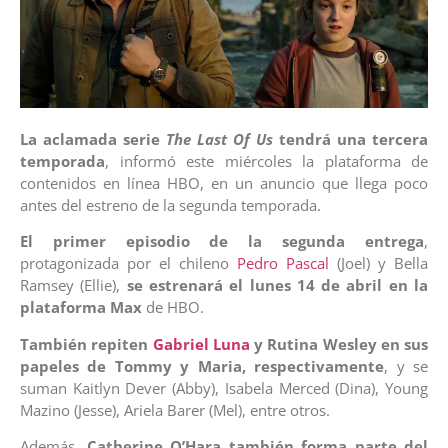
La aclamada serie
The Last Of Us
tendrá una tercera
temporada
, informó este miércoles la plataforma de
contenidos en línea HBO, en un anuncio que llega poco
antes del estreno de la segunda temporada.
El primer episodio de la segunda entrega
,
protagonizada por el chileno
Pedro Pascal
(Joel) y Bella
Ramsey (Ellie),
se estrenará el lunes 14 de abril en la
plataforma Max
de HBO.
También repiten
Gabriel Luna
y Rutina Wesley en sus
papeles de Tommy y Maria, respectivamente
, y se
suman Kaitlyn Dever (Abby), Isabela Merced (Dina), Young
Mazino (Jesse), Ariela Barer (Mel), entre otros.
Además,
Catherine O’Hara también forma parte del