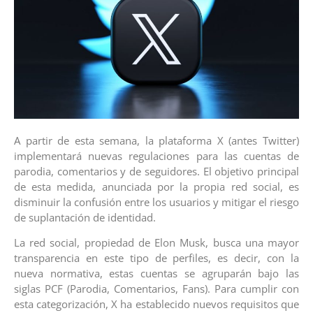
A partir de esta semana, la plataforma X (antes Twitter)
implementará nuevas regulaciones para las cuentas de
parodia, comentarios y de seguidores. El objetivo principal
de esta medida, anunciada por la propia red social, es
disminuir la confusión entre los usuarios y mitigar el riesgo
de suplantación de identidad.
La red social, propiedad de Elon Musk, busca una mayor
transparencia en este tipo de perfiles, es decir, con la
nueva normativa, estas cuentas se agruparán bajo las
siglas PCF (Parodia, Comentarios, Fans). Para cumplir con
esta categorización, X ha establecido nuevos requisitos que