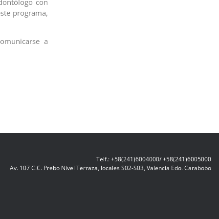
Odontólogo con
 este programa,
comunicarse a
Telf.: +58(241)6004000/ +58(241)6005000
Av. 107 C.C. Prebo Nivel Terraza, locales S02-S03, Valencia Edo. Carabobo