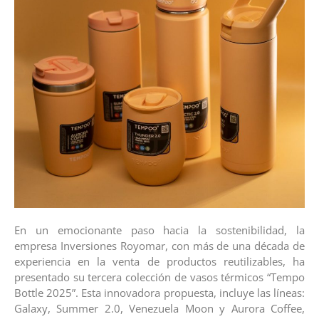
En un emocionante paso hacia la sostenibilidad, la
empresa Inversiones Royomar, con más de una década de
experiencia en la venta de productos reutilizables, ha
presentado su tercera colección de vasos térmicos “Tempo
Bottle 2025”. Esta innovadora propuesta, incluye las líneas:
Galaxy, Summer 2.0, Venezuela Moon y Aurora Coffee,