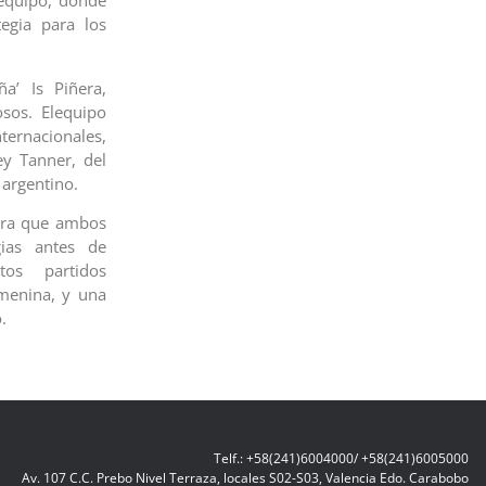
 equipo, donde
tegia para los
a’ Is Piñera,
sos. Elequipo
ernacionales,
ey Tanner, del
 argentino.
para que ambos
ias antes de
tos partidos
emenina, y una
.
Telf.: +58(241)6004000/ +58(241)6005000
Av. 107 C.C. Prebo Nivel Terraza, locales S02-S03, Valencia Edo. Carabobo