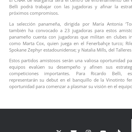
El CNAR de Margarita será el centro de entrenamiento del
Belli podrá trabajar con las jugadoras y afinar la estra
próximos compromisos.
La selección panameña, dirigida por María Antonia ‘Toñ
también ha convocado a 23 jugadoras para estos amisto
panameño cuenta con jugadoras que militan en clubes int
como Marta Cox, quien juega en el Fenerbahçe turco; Ril
Spokane Zephyr estadounidense; y Natalia Mills, del Talleres
Estos partidos amistosos serán una valiosa oportunidad 
equipos evalúen su desempeño y afinen sus estrateg
competiciones importantes. Para Ricardo Belli, es
representarán su debut en el banquillo de la Vinotinto f
oportunidad para comenzar a plasmar su visión en el equipo