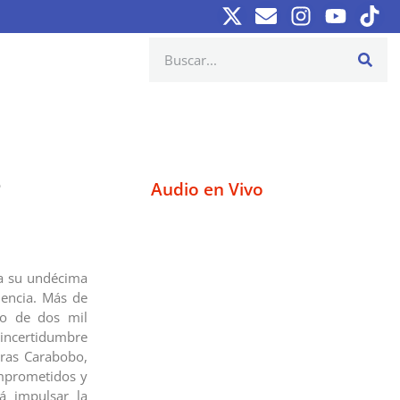
o
Audio en Vivo
 a su undécima
lencia. Más de
go de dos mil
incertidumbre
aras Carabobo,
omprometidos y
á impulsar la