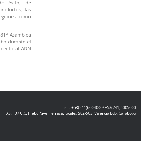
de éxito, de
roductos, las
regiones como
 81ª Asamblea
obo durante el
miento al ADN
Telf.: +58(241)6004000/ +58(241)6005000
Av. 107 C.C. Prebo Nivel Terraza, locales S02-S03, Valencia Edo. Carabobo