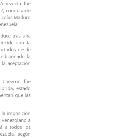
Venezuela fue
22, como parte
Nicolás Maduro
enezuela.
oduce tras una
incide con la
ortados desde
ndicionado la
 la aceptación
e Chevron fue
lorida, estado
mentan que las
 la imposición
s venezolano a
rá a todos los
ezuela, según