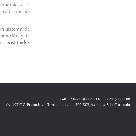
económicas se
e cada uno de
un sistema de
 atención y la
n constituidos
Telf.: +58(241)6004000/ +58(241)6005000
Av. 107 C.C. Prebo Nivel Terraza, locales S02-S03, Valencia Edo. Carabobo