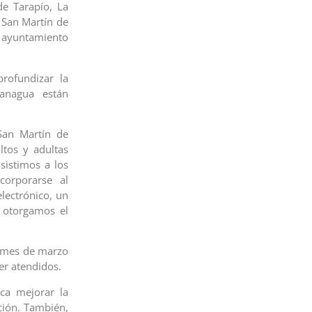
e Tarapío, La
o San Martín de
ayuntamiento
rofundizar la
anagua están
San Martín de
ltos y adultas
sistimos a los
corporarse al
lectrónico, un
e otorgamos el
l mes de marzo
er atendidos.
ca mejorar la
ación. También,