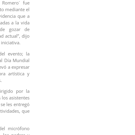
o Romero´ fue
to mediante el
videncia que a
adas a la vida
 de gozar de
d actual”, dijo
iniciativa.
el evento; la
al Día Mundial
evó a expresar
ra artística y
.
rigido por la
los asistentes
se les entregó
tividades, que
del micrófono