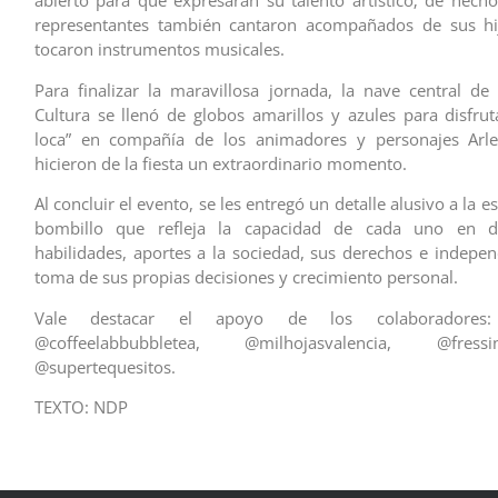
abierto para que expresaran su talento artístico; de hecho
representantes también cantaron acompañados de sus hi
tocaron instrumentos musicales.
Para finalizar la maravillosa jornada, la nave central de
Cultura se llenó de globos amarillos y azules para disfrut
loca” en compañía de los animadores y personajes Arl
hicieron de la fiesta un extraordinario momento.
Al concluir el evento, se les entregó un detalle alusivo a la e
bombillo que refleja la capacidad de cada uno en d
habilidades, aportes a la sociedad, sus derechos e indepen
toma de sus propias decisiones y crecimiento personal.
Vale destacar el apoyo de los colaboradores:
@coffeelabbubbletea, @milhojasvalencia, @fress
@supertequesitos.
TEXTO: NDP