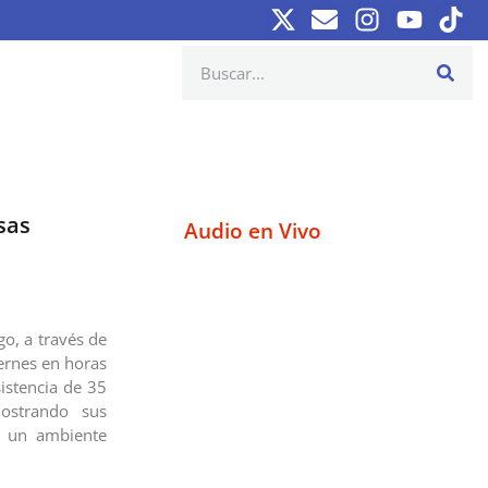
sas
Audio en Vivo
go, a través de
iernes en horas
istencia de 35
ostrando sus
jo un ambiente