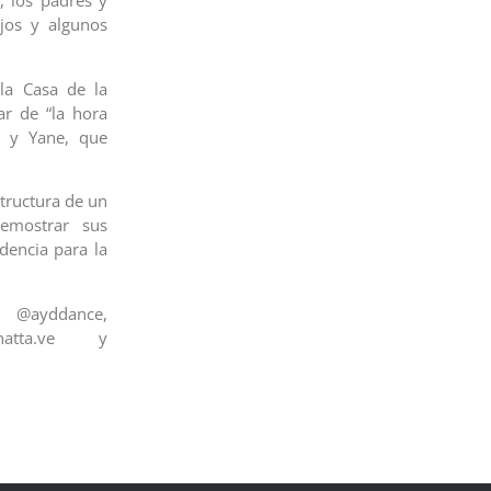
, los padres y
jos y algunos
 la Casa de la
ar de “la hora
e y Yane, que
structura de un
emostrar sus
dencia para la
 @ayddance,
inatta.ve y