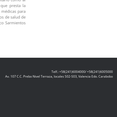
 que presta la
s médicas para
ros de salud de
co Sarmientos
Telf.: +58(241)6004000/ +58(241)6005000
Av. 107 C.C. Prebo Nivel Terraza, locales S02-S03, Valencia Edo. Carabobo