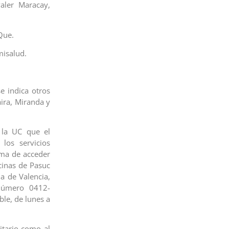
valer Maracay,
Que.
misalud.
e indica otros
ira, Miranda y
 la UC que el
los servicios
rma de acceder
cinas de Pasuc
a de Valencia,
número 0412-
ble, de lunes a
itario como al