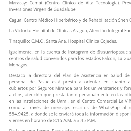
Maracay: Cemat (Centro Clínico de Alta Tecnología), Pre
Inversiones Virgen de Guadalupe.
Cagua: Centro Médico Hiperbárico y de Rehabilitación Shen 
La Victoria: Hospital de Clínicas Aragua, Atención Integral Fa
Tinaquillo: C.M.Q. Santa Ana, Hospital Clínica Cojedes.
Igualmente, en la cuenta de Instagram de @usuariopasuc s
centros de salud convenidos para los estados Falcón, La Gua
Monagas.
Destacó la directora del Plan de Asistencia en Salud de
personal de Pasuc está presto a orientar en cuanto a 
cubiertos por Seguros Miranda para los universitarios y fo
a ellos, atención que presta tanto personalmente en las ofi
en las instalaciones de Uami, en el Centro Comercial La Viñ
como a través de mensajes escritos de WhatsApp al 
584.9425, a donde se le enviará toda la información disponi
viernes en horario de 8:15 A.M. a 3:45 P.M.
De la misma forma, Pasuc ofrece tanto al personal univers