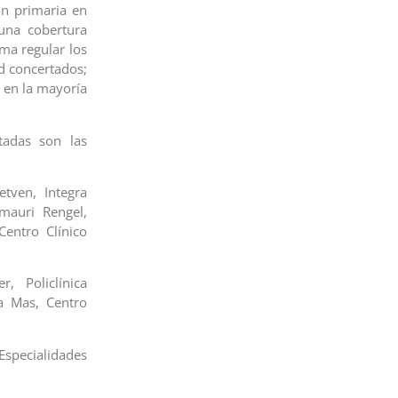
ón primaria en
 una cobertura
ma regular los
ud concertados;
a en la mayoría
tadas son las
Cetven, Integra
Amauri Rengel,
Centro Clínico
, Policlínica
ra Mas, Centro
Especialidades