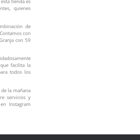
esta tienda es
ntes, quienes
ombinación de
. Contamos con
 Granja con 59
uidadosamente
ue facilita la
ara todos los
00 de la mañana
e servicios y
 en Instagram