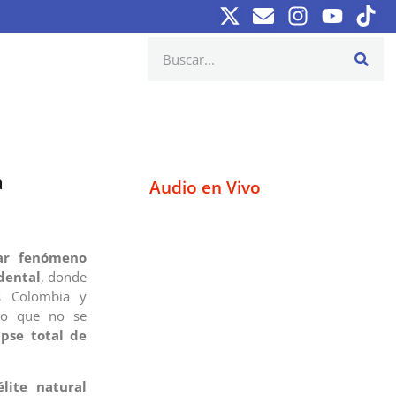
a
Audio en Vivo
ar fenómeno
dental
, donde
os Colombia y
nto que no se
ipse total de
lite natural