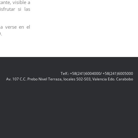
nte, visible a
frutar si las
a verse en el
.
Telf.: +58(241)6004000/ +58(241)6005000
Av. 107 C.C. Prebo Nivel Terraza, locales S02-S03, Valencia Edo. Carabobo