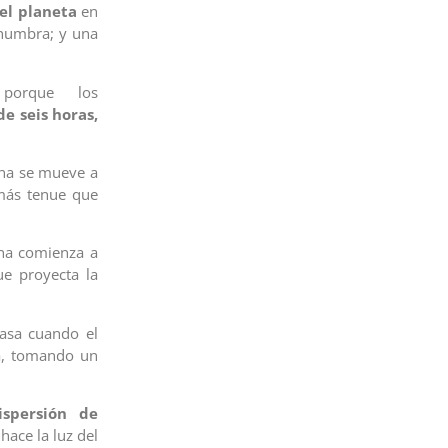
del planeta
en
enumbra; y una
porque los
de seis horas,
una se mueve a
 más tenue que
una comienza a
ue proyecta la
asa cuando el
ra, tomando un
spersión de
hace la luz del