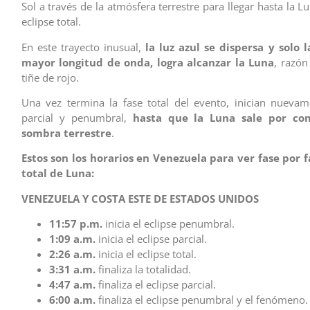
Sol a través de la atmósfera terrestre para llegar hasta la 
eclipse total.
En este trayecto inusual,
la luz azul se dispersa y solo l
mayor longitud de onda, logra alcanzar la Luna
, razón
tiñe de rojo.
Una vez termina la fase total del evento, inician nuevam
parcial y penumbral,
hasta que la Luna sale por co
sombra terrestre
.
Estos son los horarios en Venezuela para ver fase por f
total de Luna:
VENEZUELA Y COSTA ESTE DE ESTADOS UNIDOS
11:57 p.m.
inicia el eclipse penumbral.
1:09 a.m.
inicia el eclipse parcial.
2:26 a.m.
inicia el eclipse total.
3:31 a.m.
finaliza la totalidad.
4:47 a.m.
finaliza el eclipse parcial.
6:00 a.m.
finaliza el eclipse penumbral y el fenómeno.