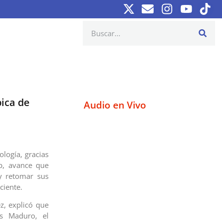
pica de
Audio en Vivo
ología, gracias
pp, avance que
 y retomar sus
ciente.
ez, explicó que
ás Maduro, el