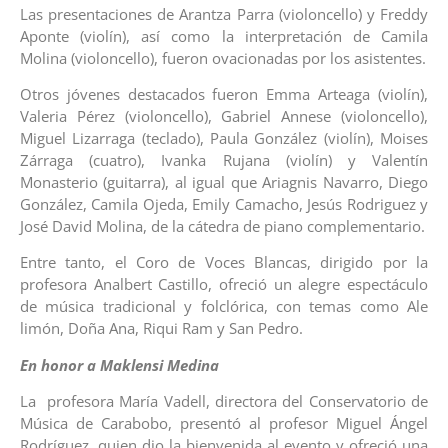
Las presentaciones de Arantza Parra (violoncello) y Freddy
Aponte (violín), así como la interpretación de Camila
Molina (violoncello), fueron ovacionadas por los asistentes.
Otros jóvenes destacados fueron Emma Arteaga (violín),
Valeria Pérez (violoncello), Gabriel Annese (violoncello),
Miguel Lizarraga (teclado), Paula González (violín), Moises
Zárraga (cuatro), Ivanka Rujana (violín) y Valentín
Monasterio (guitarra), al igual que Ariagnis Navarro, Diego
González, Camila Ojeda, Emily Camacho, Jesús Rodriguez y
José David Molina, de la cátedra de piano complementario.
Entre tanto, el Coro de Voces Blancas, dirigido por la
profesora Analbert Castillo, ofreció un alegre espectáculo
de música tradicional y folclórica, con temas como Ale
limón, Doña Ana, Riqui Ram y San Pedro.
En honor a Maklensi Medina
La profesora María Vadell, directora del Conservatorio de
Música de Carabobo, presentó al profesor Miguel Ángel
Rodríguez, quien dio la bienvenida al evento y ofreció una