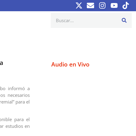
ía
Audio en Vivo
obo informó a
os necesarios
remial” para el
onible para el
ar estudios en