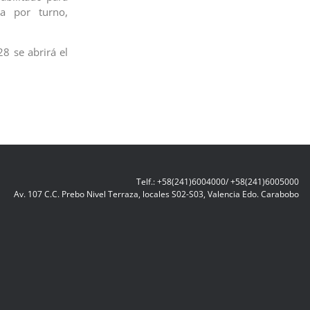
a por turno,
28 se abrirá el
Telf.: +58(241)6004000/ +58(241)6005000
Av. 107 C.C. Prebo Nivel Terraza, locales S02-S03, Valencia Edo. Carabobo