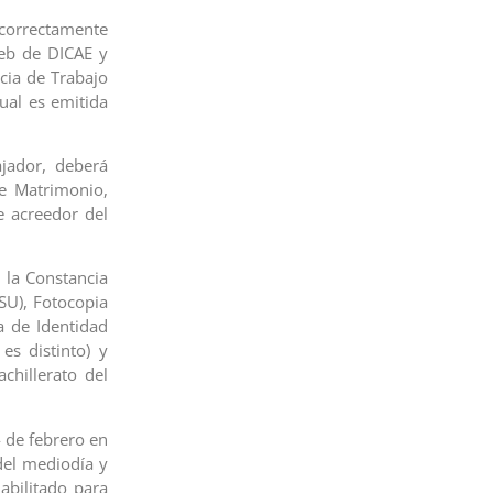
 correctamente
web de DICAE y
cia de Trabajo
cual es emitida
ajador, deberá
de Matrimonio,
e acreedor del
e la Constancia
SU), Fotocopia
la de Identidad
es distinto) y
chillerato del
 de febrero en
del mediodía y
abilitado para