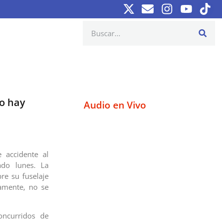
no hay
Audio en Vivo
 accidente al
ado lunes. La
re su fuselaje
damente, no se
ncurridos de