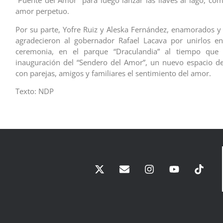
“Puente del Amor” para luego lanzar las llaves al lago, co
amor perpetuo.
Por su parte, Yofre Ruiz y Aleska Fernández, enamorados 
agradecieron al gobernador Rafael Lacava por unirlos e
ceremonia, en el parque “Draculandia” al tiempo que 
inauguración del “Sendero del Amor”, un nuevo espacio de
con parejas, amigos y familiares el sentimiento del amor.
Texto: NDP