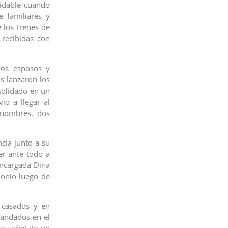
vidable cuando
e familiares y
 los trenes de
 recibidas con
vos esposos y
s lanzaron los
solidado en un
io a llegar al
 nombres, dos
cia junto a su
er ante todo a
encargada Dina
monio luego de
a casados y en
candados en el