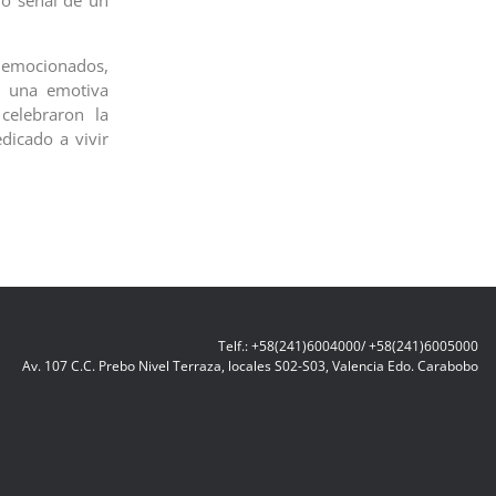
mo señal de un
y emocionados,
n una emotiva
celebraron la
dicado a vivir
Telf.: +58(241)6004000/ +58(241)6005000
Av. 107 C.C. Prebo Nivel Terraza, locales S02-S03, Valencia Edo. Carabobo