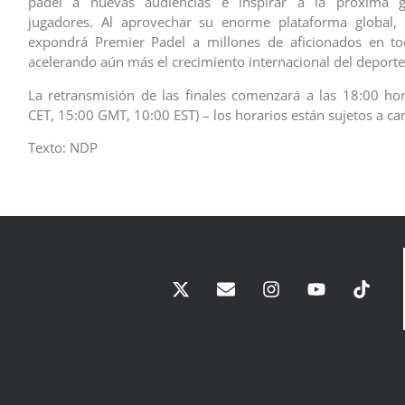
pádel a nuevas audiencias e inspirar a la próxima g
jugadores. Al aprovechar su enorme plataforma global, e
expondrá Premier Padel a millones de aficionados en t
acelerando aún más el crecimiento internacional del deporte
La retransmisión de las finales comenzará a las 18:00 hor
CET, 15:00 GMT, 10:00 EST) – los horarios están sujetos a c
Texto: NDP