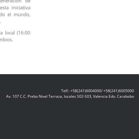
eneración de
sta iniciativa
odo el mundo,
.
a local (16:00
ambios.
Telf.: +58(241)6004000/ +58(241)6005000
Av. 107 C.C. Prebo Nivel Terraza, locales S02-S03, Valencia Edo. Carabobo