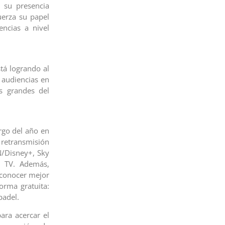
 su presencia
uerza su papel
encias a nivel
tá logrando al
s audiencias en
s grandes del
rgo del año en
retransmisión
N/Disney+, Sky
t TV. Además,
 conocer mejor
orma gratuita:
padel.
ra acercar el