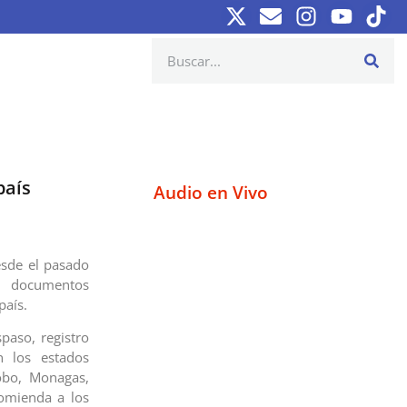
país
Audio en Vivo
desde el pasado
e documentos
país.
paso, registro
n los estados
bobo, Monagas,
comienda a los