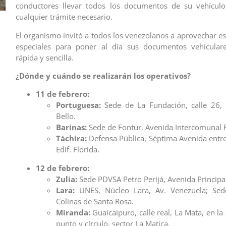
conductores llevar todos los documentos de su vehículo 
cualquier trámite necesario.
El organismo invitó a todos los venezolanos a aprovechar es
especiales para poner al día sus documentos vehicula
rápida y sencilla.
¿Dónde y cuándo se realizarán los operativos?
11 de febrero:
Portuguesa:
Sede de La Fundación, calle 26, 
Bello.
Barinas:
Sede de Fontur, Avenida Intercomunal 
Táchira:
Defensa Pública, Séptima Avenida entre 
Edif. Florida.
12 de febrero:
Zulia:
Sede PDVSA Petro Perijá, Avenida Principal 
Lara:
UNES, Núcleo Lara, Av. Venezuela; Se
Colinas de Santa Rosa.
Miranda:
Guaicaipuro, calle real, La Mata, en l
punto y círculo, sector La Matica.