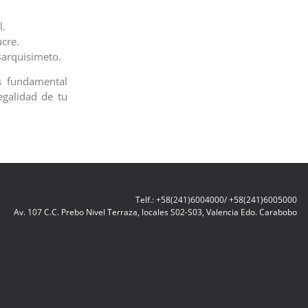
l.
ucre.
Barquisimeto.
s fundamental
egalidad de tu
Telf.: +58(241)6004000/ +58(241)6005000
Av. 107 C.C. Prebo Nivel Terraza, locales S02-S03, Valencia Edo. Carabobo