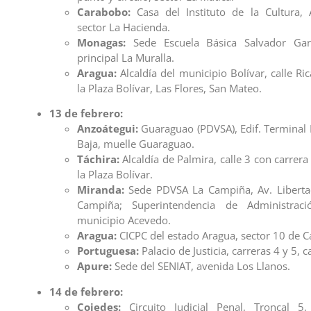
Carabobo:
Casa del Instituto de la Cultura, 
sector La Hacienda.
Monagas:
Sede Escuela Básica Salvador Gar
principal La Muralla.
Aragua:
Alcaldía del municipio Bolívar, calle Ric
la Plaza Bolívar, Las Flores, San Mateo.
13 de febrero:
Anzoátegui:
Guaraguao (PDVSA), Edif. Terminal 
Baja, muelle Guaraguao.
Táchira:
Alcaldía de Palmira, calle 3 con carrera 
la Plaza Bolívar.
Miranda:
Sede PDVSA La Campiña, Av. Libertad
Campiña; Superintendencia de Administració
municipio Acevedo.
Aragua:
CICPC del estado Aragua, sector 10 de C
Portuguesa:
Palacio de Justicia, carreras 4 y 5, c
Apure:
Sede del SENIAT, avenida Los Llanos.
14 de febrero:
Cojedes:
Circuito Judicial Penal, Troncal 5