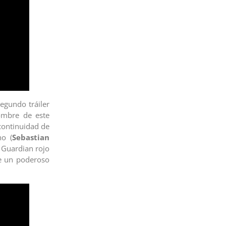
egundo tráiler
ombre de este
continuidad de
no (
Sebastian
, Guardian rojo
de un poderoso