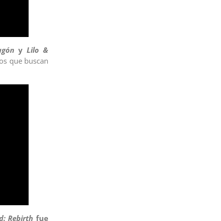
agón
y
Lilo &
tos que buscan
d: Rebirth
fue