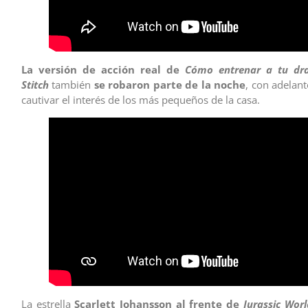
La versión de acción real de
Cómo entrenar a tu dr
Stitch
también
se robaron parte de la noche
, con adelan
cautivar el interés de los más pequeños de la casa.
La estrella
Scarlett Johansson
al frente de
Jurassic Worl