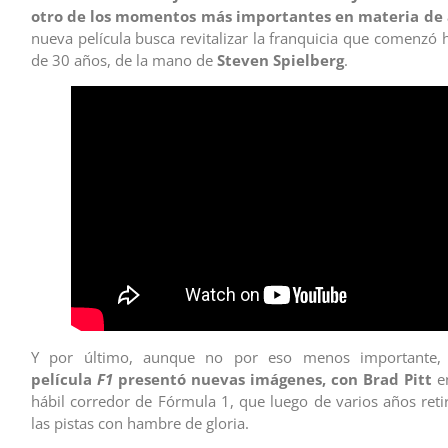
otro de los momentos más importantes en materia de
nueva película busca revitalizar la franquicia que comenzó
de 30 años, de la mano de
Steven Spielberg
.
Y por último, aunque no por eso menos importante
película
F1
presentó nuevas imágenes, con
Brad Pitt
en
hábil corredor de Fórmula 1, que luego de varios años reti
las pistas con hambre de gloria.