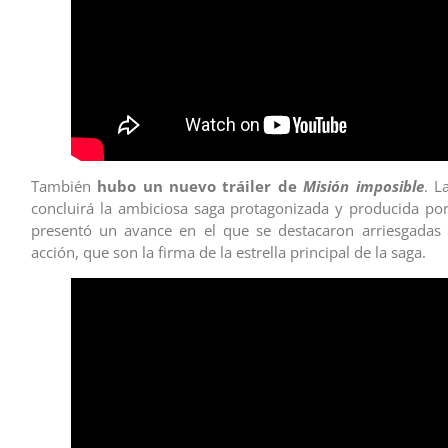
También
hubo un nuevo tráiler de
Misión imposible
. L
concluirá la ambiciosa saga protagonizada y producida po
presentó un avance en el que se destacaron arriesgadas 
acción, que son la firma de la estrella principal de la saga.