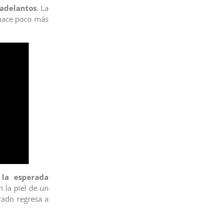
 adelantos
. La
 hace poco más
,
la esperada
 la piel de un
rado regresa a