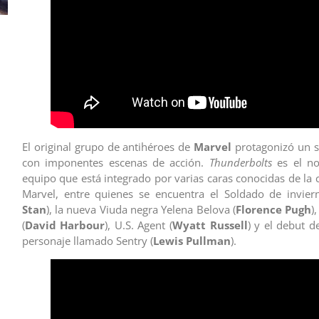
El original grupo de antihéroes de
Marvel
protagonizó un s
con imponentes escenas de acción.
Thunderbolts
es el n
equipo que está integrado por varias caras conocidas de la 
Marvel, entre quienes se encuentra el Soldado de invier
Stan
), la nueva Viuda negra Yelena Belova (
Florence Pugh
)
(
David Harbour
), U.S. Agent (
Wyatt Russell
) y el debut 
personaje llamado Sentry (
Lewis Pullman
).