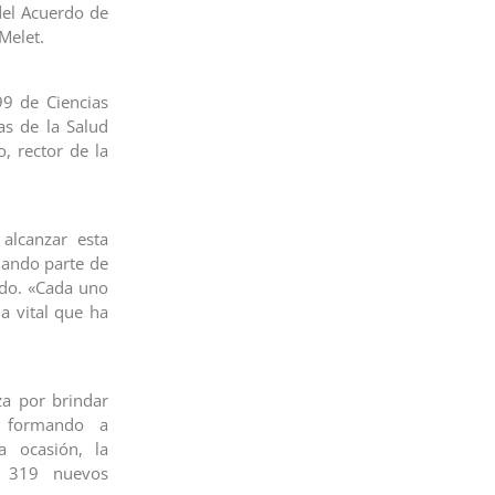
 del Acuerdo de
Melet.
99 de Ciencias
as de la Salud
, rector de la
 alcanzar esta
mando parte de
ado. «Cada uno
a vital que ha
za por brindar
, formando a
a ocasión, la
n 319 nuevos