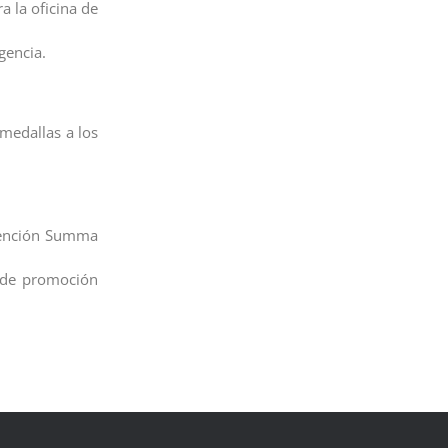
ra la oficina de
gencia.
 medallas a los
 mención Summa
 de promoción