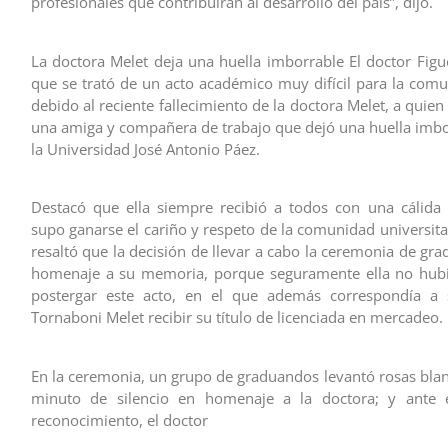
profesionales que contribuirán al desarrollo del país”, dijo.
La doctora Melet deja una huella imborrable El doctor Fig
que se trató de un acto académico muy difícil para la comu
debido al reciente fallecimiento de la doctora Melet, a qui
una amiga y compañera de trabajo que dejó una huella imbo
la Universidad José Antonio Páez.
Destacó que ella siempre recibió a todos con una cálida
supo ganarse el cariño y respeto de la comunidad universita
resaltó que la decisión de llevar a cabo la ceremonia de gr
homenaje a su memoria, porque seguramente ella no hubi
postergar este acto, en el que además correspondía a s
Tornaboni Melet recibir su título de licenciada en mercadeo.
En la ceremonia, un grupo de graduandos levantó rosas blan
minuto de silencio en homenaje a la doctora; y ante 
reconocimiento, el doctor