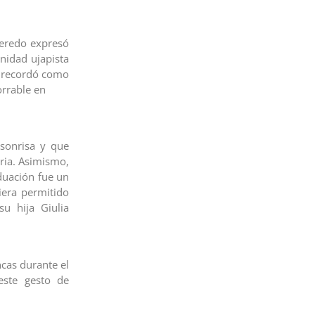
ueredo expresó
nidad ujapista
en recordó como
rrable en
 sonrisa y que
ria. Asimismo,
aduación fue un
era permitido
u hija Giulia
cas durante el
este gesto de