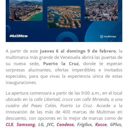
A partir de este
jueves 6 al domingo 9 de febrero
, la
multimarca más grande de Venezuela abrirá las puertas de
su nueva sede,
Puerto la Cruz
, donde te esperan
sorpresas alucinantes, ofertas imperdibles e invitados
especiales, para que vivas la experiencia única de estas
inauguraciones.
La apertura comenzará a partir de las 9:00 a.m., en el local
ubicado en la
calle Libertad, cruce con calle Miranda, a una
cuadra del Paseo Colón, Puerto La Cruz
. Accede a la
innovación de las más de 400 marcas de Multimax en
descuento, con opciones en lo mejor de marcas como de
CLX
,
Samsung
, LG, JVC,
Condesa
, Frigilux,
Kucce
, GPlus,