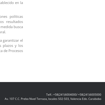
tablecido en la
ones políticas
os resultados
ta medida busca
ral.
 garantizar el
s plazos y los
ica de Procesos
Telf.: +58(241)6004000/ +58(241)6005000
Av. 107 C.C. Prebo Nivel Terraza, locales S02-S03, Valencia Edo. Carabobo