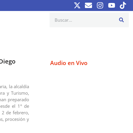
 Diego
Audio en Vivo
ia, la alcaldía
ura y Turismo,
 han preparado
desde el 1° de
l 2 de febrero,
as, procesión y