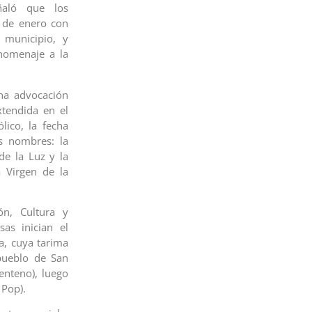
ñaló que los
s de enero con
 municipio, y
 homenaje a la
na advocación
xtendida en el
lico, la fecha
os nombres: la
 de la Luz y la
a Virgen de la
ón, Cultura y
sas inician el
a, cuya tarima
pueblo de San
enteno), luego
 Pop).