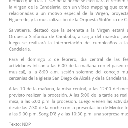
Recalcó que a las 11:45 de la noche se efectuará el recibimi
la Virgen de la Candelaria, con un vídeo mapping que con
relacionadas a un motivo especial de la Virgen, proyect
Figueredo, y la musicalización de la Orquesta Sinfónica de 
Salvatierra, destacó que la serenata a la Virgen estará
Orquesta Sinfónica de Carabobo, a cargo del maestro Jos
luego se realizará la interpretación del cumpleaños a l
Candelaria.
Para el domingo 2 de febrero, día central de las fest
actividades inician a las 6:00 de la mañana con el paseo ma
musical), a la 8:00 a.m. sesión solemne del concejo mun
cercanías de la iglesia San Diego de Alcalá y de la Candelaria.
A las 10 de la mañana, la misa central, a las 12:00 del med
previsto realizar la procesión. A las 5:00 de la tarde se rea
misa, a las 6:00 p.m. la procesión. Luego vienen las activid
desde las 7:30 de la noche con la presentación de Mvoice-tr
a las 9:00 p.m. Song D´8 y a las 10:30 p.m. una sorpresa mus
Texto: NDP