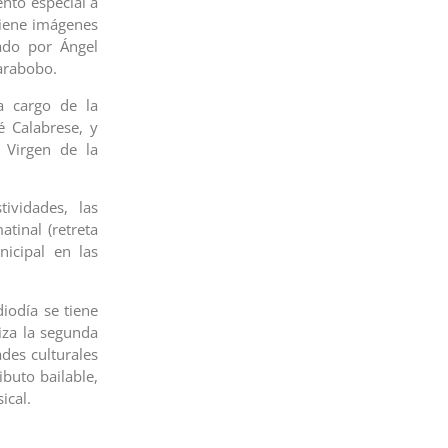
ento especial a
tiene imágenes
ado por Ángel
Carabobo.
 a cargo de la
é Calabrese, y
a Virgen de la
ividades, las
tinal (retreta
icipal en las
iodía se tiene
liza la segunda
ades culturales
ibuto bailable,
ical.