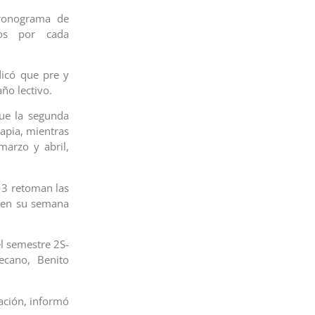
cronograma de
dos por cada
dicó que pre y
ño lectivo.
que la segunda
rapia, mientras
arzo y abril,
13 retoman las
4 en su semana
el semestre 2S-
ecano, Benito
cación, informó