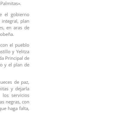
 Palmitas».
e el gobierno
integral, plan
s, en aras de
bobeña.
 con el pueblo
tillo y Yelitza
da Principal de
o y el plan de
jueces de paz,
tas y dejarla
 los servicios
as negras, con
que haga falta,