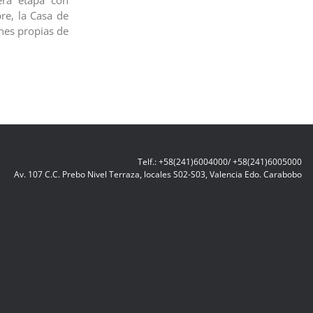
era etapa con
re, la Casa de
ones propias de
Telf.: +58(241)6004000/ +58(241)6005000
Av. 107 C.C. Prebo Nivel Terraza, locales S02-S03, Valencia Edo. Carabobo