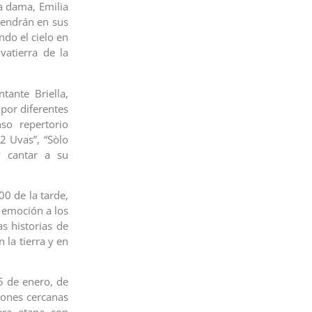
a dama, Emilia
 tendrán en sus
ndo el cielo en
vatierra de la
ante Briella,
 por diferentes
so repertorio
12 Uvas”, “Sòlo
y cantar a su
00 de la tarde,
 emoción a los
s historias de
 la tierra y en
5 de enero, de
iones cercanas